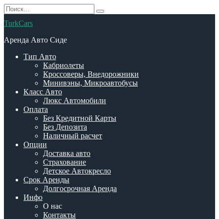
Перейти
Search
к
for:
TurkCars
содержанию
Аренда Авто Сиде
Тип Авто
Кабриолеты
Кроссоверы, Внедорожники
Минивэны, Микроавтобусы
Класс Авто
Люкс Автомобили
Оплата
Без Кредитной Карты
Без Депозита
Наличный расчет
Опции
Доставка авто
Страхование
Детское Автокресло
Срок Аренды
Долгосрочная Аренда
Инфо
О нас
Контакты